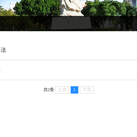
办法
法
上页
1
下页
共2条